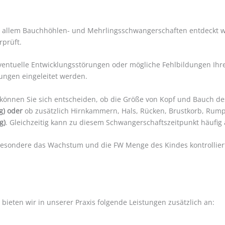
r allem Bauchhöhlen- und Mehrlingsschwangerschaften entdeckt 
rprüft.
ventuelle Entwicklungsstörungen oder mögliche Fehlbildungen Ihr
hungen eingeleitet werden.
können Sie sich entscheiden, ob die Größe von Kopf und Bauch d
g) oder
ob zusätzlich Hirnkammern, Hals, Rücken, Brustkorb, Rump
g)
. Gleichzeitig kann zu diesem Schwangerschaftszeitpunkt häufig
esondere das Wachstum und die FW Menge des Kindes kontrolliert. I
ieten wir in unserer Praxis folgende Leistungen zusätzlich an: