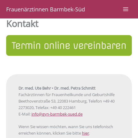
Zum
Frauenärztinnen Barmbek-Süd
Inhalt
springen
Kontakt
Dr. med. Ute Behr •
Dr. med. Petra Schmitt
Fachärztinnen für Frauenheilkunde und Geburtshilfe
Beethovenstraße 53, 22083 Hamburg, Telefon +49 40
2273020, Telefax: +49 40 222461
E-Mail:
info@gyn-barmbek-sued.de
Wenn Sie wissen möchten, wann Sie uns telefonisch
erreichen können, klicken Sie bitte
hier
.